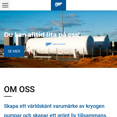
Du kan alltid lita på oss!
SE MER
OM OSS
Skapa ett världskänt varumärke av kryogen
pumpar och skapar ett grönt liv tillsammans.