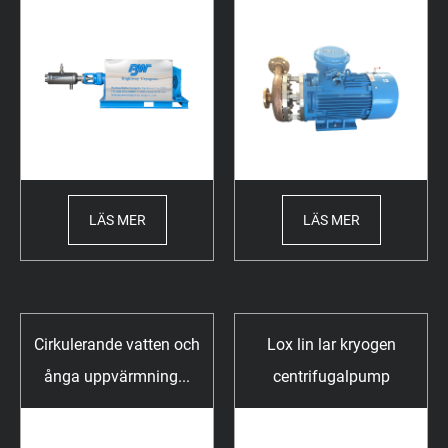
LÄS MER
LÄS MER
Cirkulerande vatten och
Lox lin lar kryogen
ånga uppvärmning...
centrifugalpump