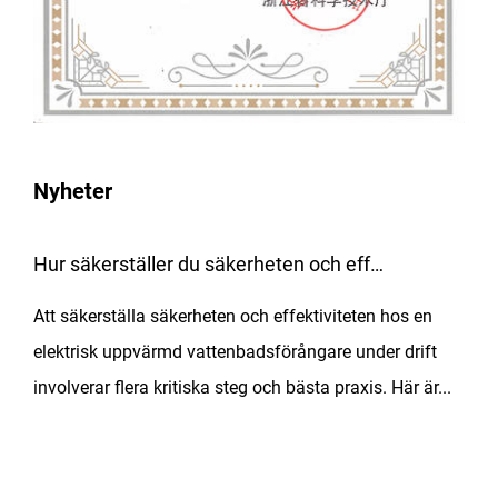
Nyheter
Hur säkerställer du säkerheten och effektiviteten för den elektriska uppvärmda vattenbadsförångaren under drift?
vt
Att säkerställa säkerheten och effektiviteten hos en
Inom
kt
elektrisk uppvärmd vattenbadsförångare under drift
flyt
...
involverar flera kritiska steg och bästa praxis. Här är...
dera
extr